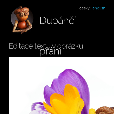
česky |
english
Dubánčí
Editace textu v obrázku
přání