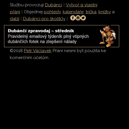
Službu provozují
Dubánci
|
Vytvoř si vlastní
přání
|
Objednej
pohledy
,
kalendáře
,
trička
,
knížky
a
další
|
Dubánci pro škol(k)y
|
©2018
Petr Václavek
Přání nesmí být použita ke
komerčním účelům.