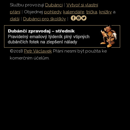
Službu provozují
Dubánci
|
Vytvoř si vlastní
přání
|
Objednej
pohledy
,
kalendáře
,
trička
,
knížky
a
další
|
Dubánci pro škol(k)y
|
©2018
Petr Václavek
Přání nesmí být použita ke
komerčním účelům.