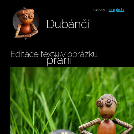
česky |
english
Dubánčí
Editace textu v obrázku
přání