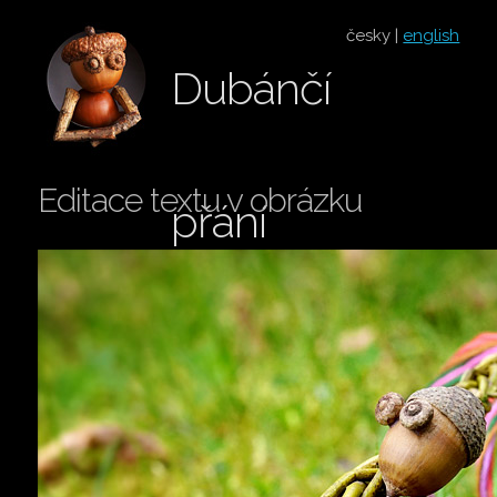
česky |
english
Dubánčí
Editace textu v obrázku
přání