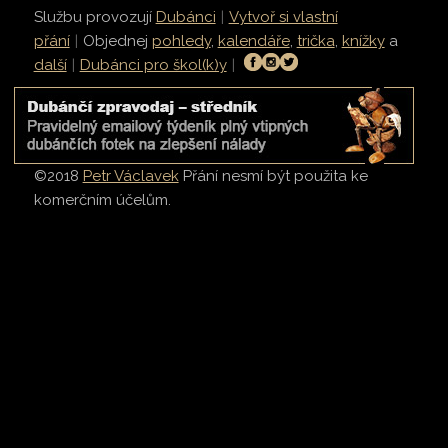
Službu provozují
Dubánci
|
Vytvoř si vlastní
přání
|
Objednej
pohledy
,
kalendáře
,
trička
,
knížky
a
další
|
Dubánci pro škol(k)y
|
©2018
Petr Václavek
Přání nesmí být použita ke
komerčním účelům.