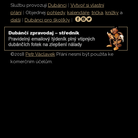
Službu provozují
Dubánci
|
Vytvoř si vlastní
přání
|
Objednej
pohledy
,
kalendáře
,
trička
,
knížky
a
další
|
Dubánci pro škol(k)y
|
©2018
Petr Václavek
Přání nesmí být použita ke
komerčním účelům.