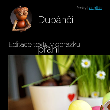
česky |
english
Dubánčí
Editace textu v obrázku
přání